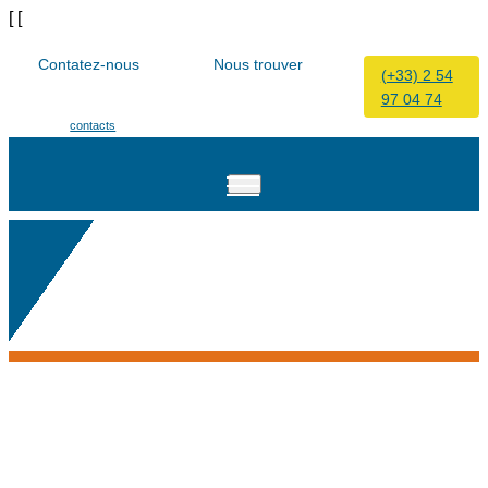
[
[
Contatez-nous
Nous trouver
(+33) 2 54
97 04 74
Vers nos formulaires
9 bis, rue Pierre Curie 41200
de
contacts
Romorantin-Lanthenay