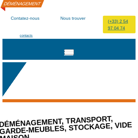
DÉMÉNAGEMENT
DÉMÉNAGEMENT
DÉMÉNAGEMENT
[
Contatez-nous
Nous trouver
(+33) 2 54
97 04 74
Vers nos formulaires
9 bis, rue Pierre Curie 41200
de
contacts
Romorantin-Lanthenay
,
TRANSPORT
,
NAGEMENT
DÉMÉ
VIDE
,
STOCKAGE
,
MEUBLES
-
GARDE
…
MAISON