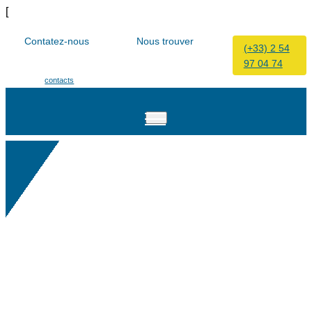
[
Contatez-nous
Nous trouver
(+33) 2 54
97 04 74
Vers nos formulaires
9 bis, rue Pierre Curie 41200
de
contacts
Romorantin-Lanthenay