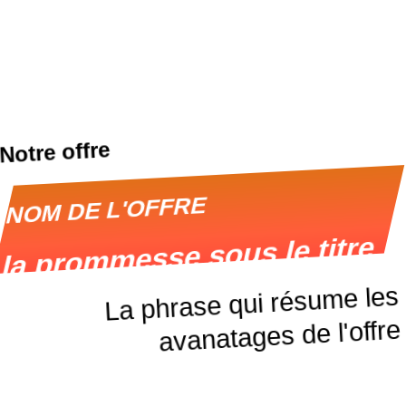
Notre offre
L'OFFRE
NOM DE
la prommesse sous le titre
La phrase qui résume les
avanatages de l'offre