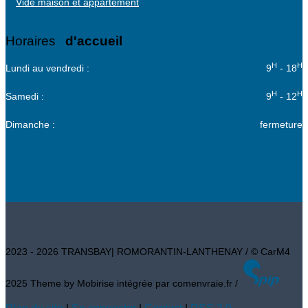
Vide maison et appartement
Horaires
d'accueil
H
H
Lundi au vendredi :
9
- 18
H
H
Samedi :
9
- 12
Dimanche :
fermeture
2023 - 2026
TRANSBAY
|
ROMORANTIN
-
LANTHENAY
/ © CarM4
2025 Theme by Mobirise intégrée par comenvraie.fr /